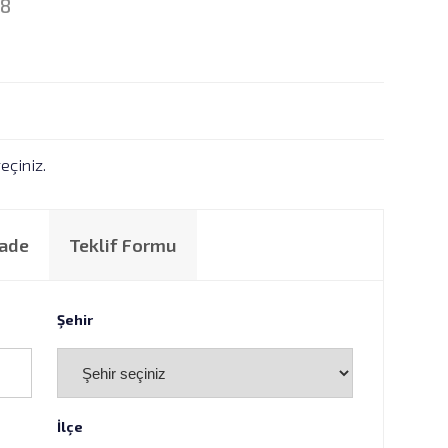
18
eçiniz.
İade
Teklif Formu
Şehir
İlçe