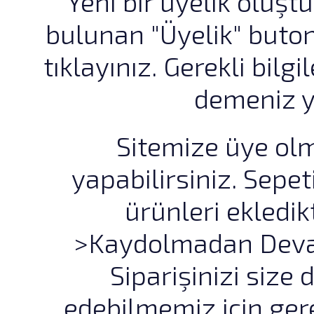
Yeni bir üyelik oluş
bulunan "Üyelik" buton
tıklayınız. Gerekli bilg
demeniz ye
Sitemize üye olm
yapabilirsiniz. Sepe
ürünleri ekledik
>Kaydolmadan Devam
Siparişinizi size 
edebilmemiz için gere