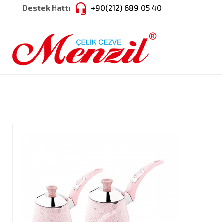
Destek Hattı
+90(212) 689 05 40
SEPETİM
Sepetinizde ürün bulunmamaktadır.